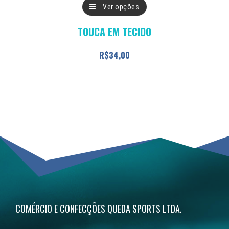
Este
Ver opções
produto
TOUCA EM TECIDO
tem
várias
R$
34,00
variantes.
As
opções
podem
ser
escolhidas
na
página
do
COMÉRCIO E CONFECÇÕES QUEDA SPORTS LTDA.
produto