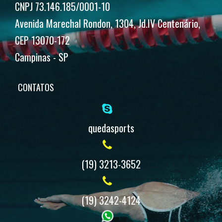
CNPJ 73.146.185/0001-10
Avenida Marechal Rondon, 1304, Jd.IV Centenário,
CEP 13070-172
Campinas - SP
CONTATOS
quedasports
(19) 3213-3652
(19) 3242-4124