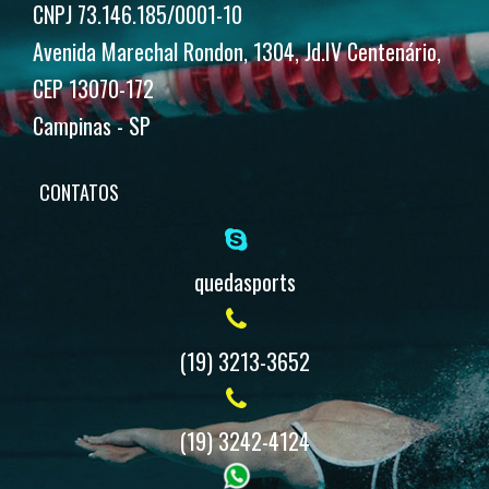
CNPJ 73.146.185/0001-10
Avenida Marechal Rondon, 1304, Jd.IV Centenário,
CEP 13070-172
Campinas - SP
CONTATOS
quedasports
(19) 3213-3652
(19) 3242-4124