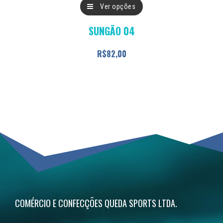
Este
Ver opções
produto
SUNGÃO 04
tem
várias
R$
82,00
variantes.
As
opções
podem
ser
escolhidas
na
página
do
COMÉRCIO E CONFECÇÕES QUEDA SPORTS LTDA.
produto