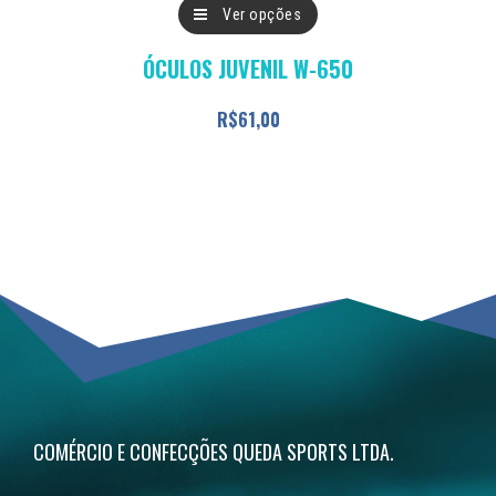
Este
Ver opções
produto
ÓCULOS JUVENIL W-650
tem
várias
R$
61,00
variantes.
As
opções
podem
ser
escolhidas
na
página
do
COMÉRCIO E CONFECÇÕES QUEDA SPORTS LTDA.
produto