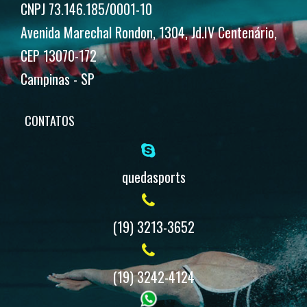
CNPJ 73.146.185/0001-10
Avenida Marechal Rondon, 1304, Jd.IV Centenário,
CEP 13070-172
Campinas - SP
CONTATOS
quedasports
(19) 3213-3652
(19) 3242-4124