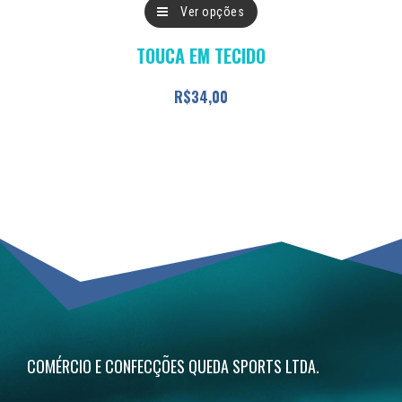
Este
Ver opções
produto
TOUCA EM TECIDO
tem
várias
R$
34,00
variantes.
As
opções
podem
ser
escolhidas
na
página
do
COMÉRCIO E CONFECÇÕES QUEDA SPORTS LTDA.
produto