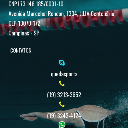
CNPJ 73.146.185/0001-10
Avenida Marechal Rondon, 1304, Jd.IV Centenário,
CEP 13070-172
Campinas - SP
CONTATOS
quedasports
(19) 3213-3652
(19) 3242-4124