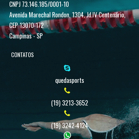
CNPJ 73.146.185/0001-10
Avenida Marechal Rondon, 1304, Jd.IV Centenário,
CEP 13070-172
Campinas - SP
CONTATOS
quedasports
(19) 3213-3652
(19) 3242-4124