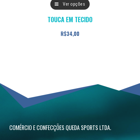
Este
Ver opções
produto
TOUCA EM TECIDO
tem
várias
R$
34,00
variantes.
As
opções
podem
ser
escolhidas
na
página
do
COMÉRCIO E CONFECÇÕES QUEDA SPORTS LTDA.
produto