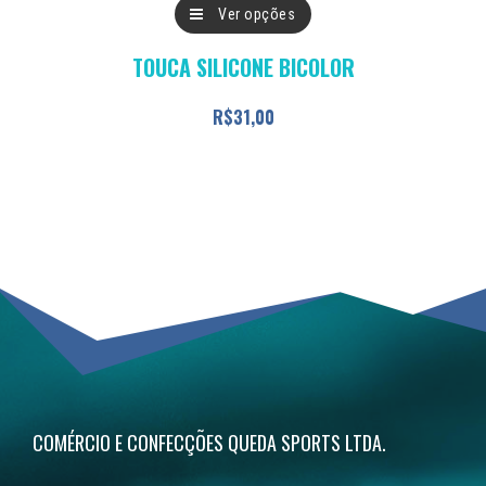
Este
Ver opções
produto
TOUCA SILICONE BICOLOR
tem
várias
R$
31,00
variantes.
As
opções
podem
ser
escolhidas
na
página
do
COMÉRCIO E CONFECÇÕES QUEDA SPORTS LTDA.
produto