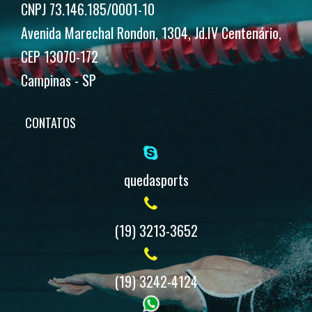
CNPJ 73.146.185/0001-10
Avenida Marechal Rondon, 1304, Jd.IV Centenário,
CEP 13070-172
Campinas - SP
CONTATOS
quedasports
(19) 3213-3652
(19) 3242-4124