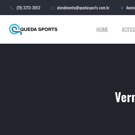
(19) 3213-3652
atendimento@quedasports.com.br
Aveni
HOME
ACESS
Ver