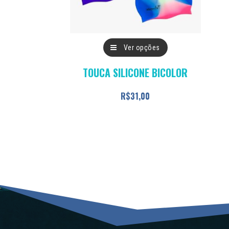
Este
Ver opções
produto
TOUCA SILICONE BICOLOR
tem
várias
R$
31,00
variantes.
As
opções
podem
ser
escolhidas
na