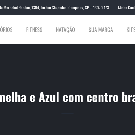
da Marechal Rondon, 1304, Jardim Chapadão, Campinas, SP – 13070-173
Minha Con
ÓRIOS
FITNESS
NATAÇÃO
SUA MARCA
KIT
melha e Azul com centro br