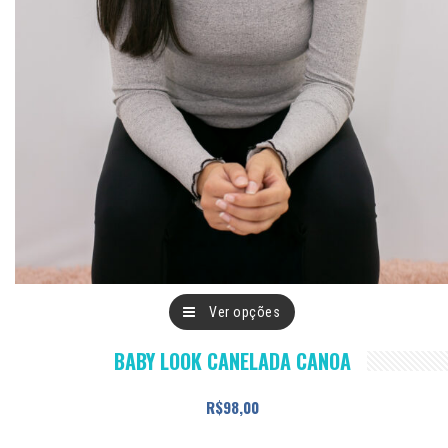
Este
Ver opções
produto
BABY LOOK CANELADA CANOA
tem
várias
R$
98,00
variantes.