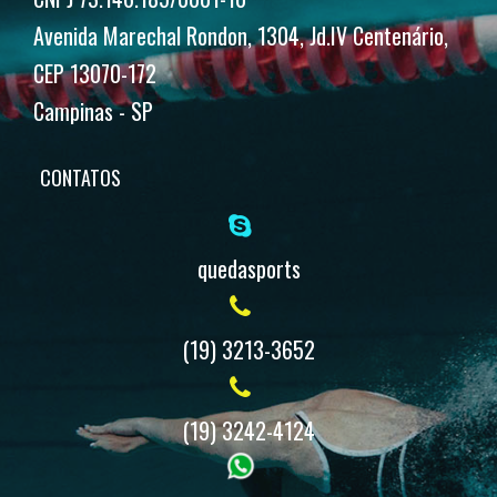
Avenida Marechal Rondon, 1304, Jd.IV Centenário,
CEP 13070-172
Campinas - SP
CONTATOS
quedasports
(19) 3213-3652
(19) 3242-4124