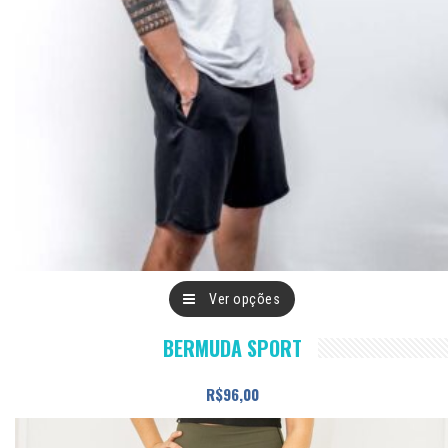
Este
Ver opções
produto
BERMUDA SPORT
tem
várias
R$
96,00
variantes.