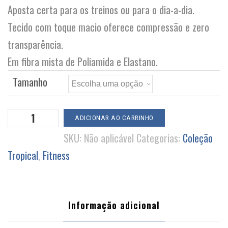
Aposta certa para os treinos ou para o dia-a-dia.
Tecido com toque macio oferece compressão e zero
transparência.
Em fibra mista de Poliamida e Elastano.
Tamanho
Legging
ADICIONAR AO CARRINHO
Ginger
SKU:
Não aplicável
Categorias:
Coleção
quantidade
Tropical
,
Fitness
Informação adicional