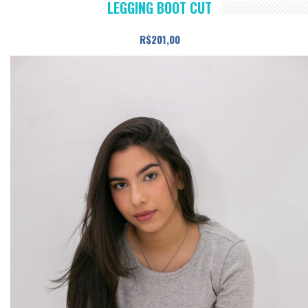
LEGGING BOOT CUT
tem
várias
R$
201,00
variantes.
As
opções
podem
ser
escolhidas
na
página
do
produto