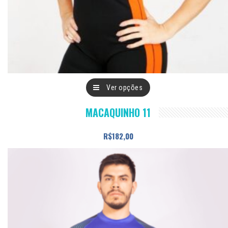
Este
Ver opções
produto
MACAQUINHO 11
tem
várias
R$
182,00
variantes.
As
opções
podem
ser