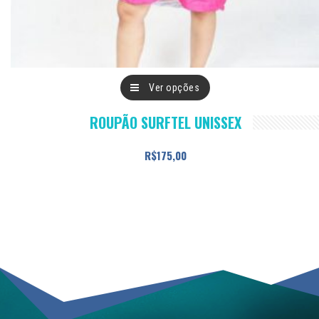
Este
Ver opções
produto
ROUPÃO SURFTEL UNISSEX
tem
várias
R$
175,00
variantes.
As
opções
podem
ser
escolhidas