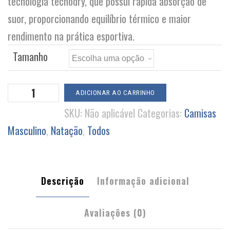
tecnologia tecnodry, que possui rápida absorção de
suor, proporcionando equilíbrio térmico e maior
rendimento na prática esportiva.
Tamanho
Blusa
ADICIONAR AO CARRINHO
Manga
SKU:
Não aplicável
Categorias:
Camisas
Longa
Masculino
,
Natação
,
Todos
quantidade
Descrição
Informação adicional
Avaliações (0)