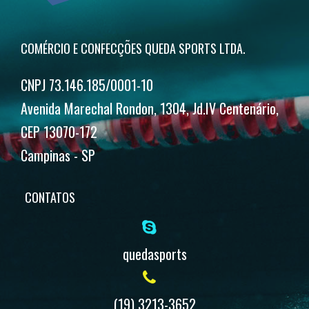
na
página
do
COMÉRCIO E CONFECÇÕES QUEDA SPORTS LTDA.
produto
CNPJ 73.146.185/0001-10
Avenida Marechal Rondon, 1304, Jd.IV Centenário,
CEP 13070-172
Campinas - SP
CONTATOS
quedasports
(19) 3213-3652