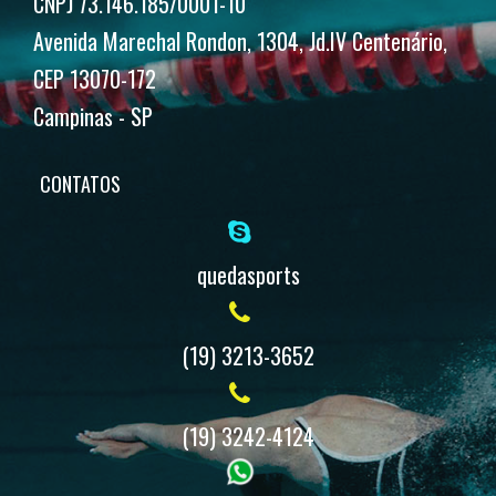
CNPJ 73.146.185/0001-10
Avenida Marechal Rondon, 1304, Jd.IV Centenário,
CEP 13070-172
Campinas - SP
CONTATOS
quedasports
(19) 3213-3652
(19) 3242-4124