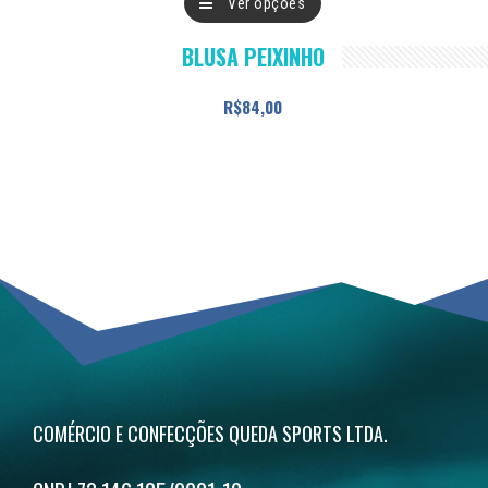
Ver opções
produto
BLUSA PEIXINHO
tem
várias
R$
84,00
variantes.
As
opções
podem
ser
escolhidas
na
página
do
COMÉRCIO E CONFECÇÕES QUEDA SPORTS LTDA.
produto