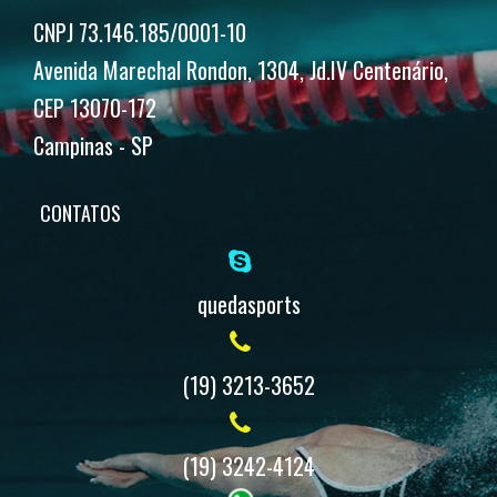
produto
CNPJ 73.146.185/0001-10
Avenida Marechal Rondon, 1304, Jd.IV Centenário,
CEP 13070-172
Campinas - SP
CONTATOS
quedasports
(19) 3213-3652
(19) 3242-4124