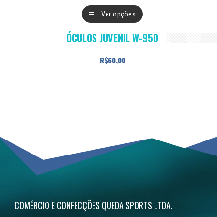
Este
Ver opções
produto
ÓCULOS JUVENIL W-950
tem
várias
R$
60,00
variantes.
As
opções
podem
ser
escolhidas
na
página
do
COMÉRCIO E CONFECÇÕES QUEDA SPORTS LTDA.