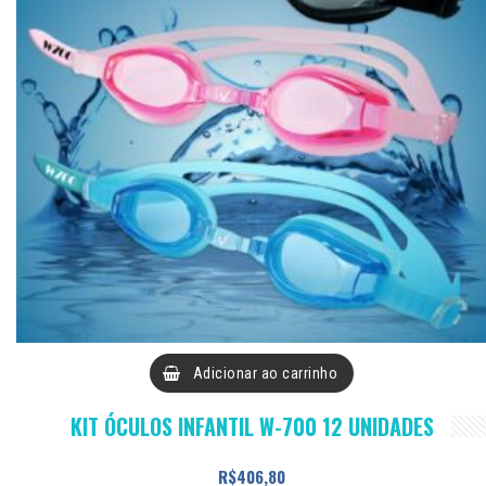
ser
escolhidas
na
página
do
produto
Adicionar ao carrinho
KIT ÓCULOS INFANTIL W-700 12 UNIDADES
R$
406,80