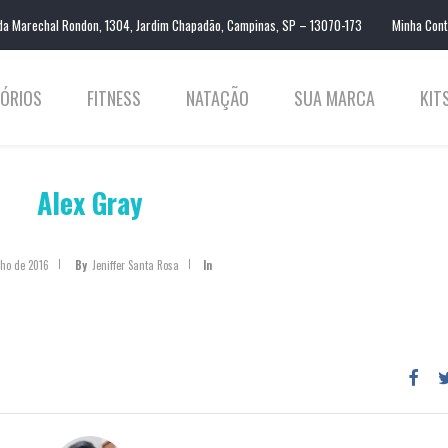
da Marechal Rondon, 1304, Jardim Chapadão, Campinas, SP – 13070-173
Minha Con
ÓRIOS
FITNESS
NATAÇÃO
SUA MARCA
KIT
Alex Gray
nho de 2016
By
Jeniffer Santa Rosa
In